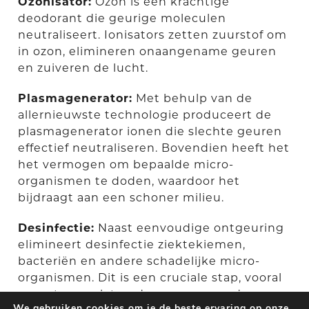
Ozonisator:
Ozon is een krachtige
deodorant die geurige moleculen
neutraliseert. Ionisators zetten zuurstof om
in ozon, elimineren onaangename geuren
en zuiveren de lucht.
Plasmagenerator:
Met behulp van de
allernieuwste technologie produceert de
plasmagenerator ionen die slechte geuren
effectief neutraliseren. Bovendien heeft het
het vermogen om bepaalde micro-
organismen te doden, waardoor het
bijdraagt aan een schoner milieu.
Desinfectie:
Naast eenvoudige ontgeuring
elimineert desinfectie ziektekiemen,
bacteriën en andere schadelijke micro-
organismen. Dit is een cruciale stap, vooral
na watergerelateerde rampen, om de
We gebruiken cookies om je de beste ervaring op onze