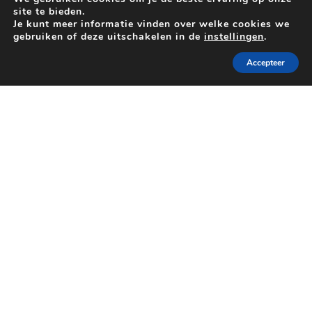
veiligheid en het welzijn van de bewoners
site te bieden.
te garanderen.
Je kunt meer informatie vinden over welke cookies we
gebruiken of deze uitschakelen in de
instellingen
.
Accepteer
24/7 -
0800 93 044
CONTACTEER ONS
Wij ook