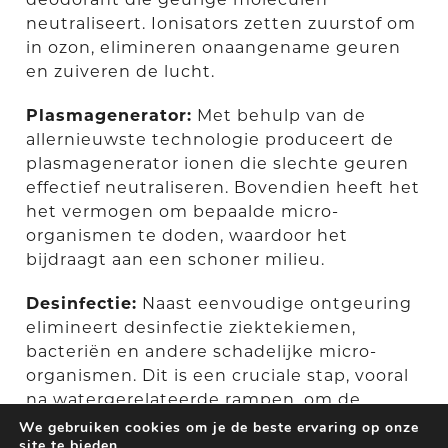
neutraliseert. Ionisators zetten zuurstof om
in ozon, elimineren onaangename geuren
en zuiveren de lucht.
Plasmagenerator:
Met behulp van de
allernieuwste technologie produceert de
plasmagenerator ionen die slechte geuren
effectief neutraliseren. Bovendien heeft het
het vermogen om bepaalde micro-
organismen te doden, waardoor het
bijdraagt aan een schoner milieu.
Desinfectie:
Naast eenvoudige ontgeuring
elimineert desinfectie ziektekiemen,
bacteriën en andere schadelijke micro-
organismen. Dit is een cruciale stap, vooral
na watergerelateerde rampen, om de
veiligheid en het welzijn van de bewoners
We gebruiken cookies om je de beste ervaring op onze
site te bieden.
te garanderen.