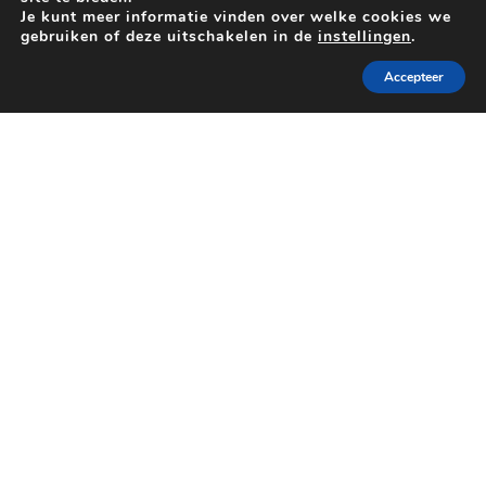
Je kunt meer informatie vinden over welke cookies we
gebruiken of deze uitschakelen in de
instellingen
.
Accepteer
24/7 -
0800 93 044
CONTACTEER ONS
Wij ook
1
/6