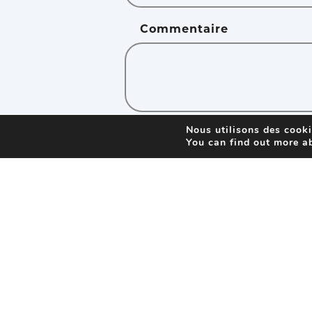
Commentaire
Nous utilisons des cookie
En envoyant ce formula
You can find out more a
soient traitées par XLG