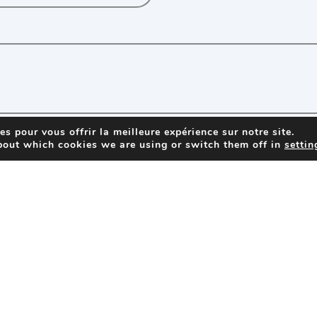
s pour vous offrir la meilleure expérience sur notre site.
ire, je consens à ce que les données à caractèr
bout which cookies we are using or switch them off in
settin
, dans le respect de leur politique de confidenti